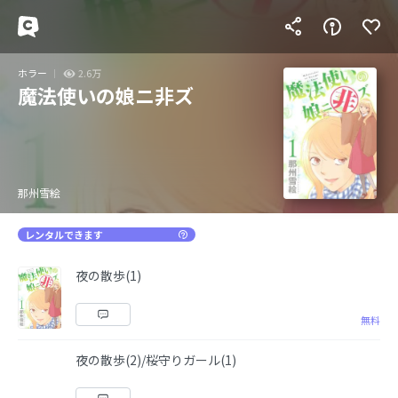
ホラー
2.6万
魔法使いの娘ニ非ズ
那州雪絵
レンタルできます
夜の散歩(1)
無料
夜の散歩(2)/桜守りガール(1)