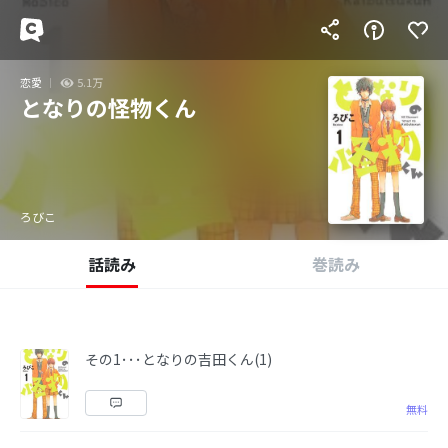
恋愛
5.1万
となりの怪物くん
ろびこ
話読み
巻読み
その1･･･となりの吉田くん(1)
無料