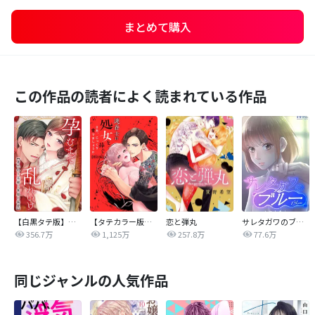
まとめて購入
この作品の読者によく読まれている作品
【白黒タテ版】孕むまで乱れいけ～身代わり花嫁と軍服の猛愛
【タテカラー版】漣蒼士に処女を捧ぐ～さあ、じっくり愛でましょうか
恋と弾丸
サレタガワのブルー【タテヨミ】
356.7万
1,125万
257.8万
77.6万
同じジャンルの人気作品