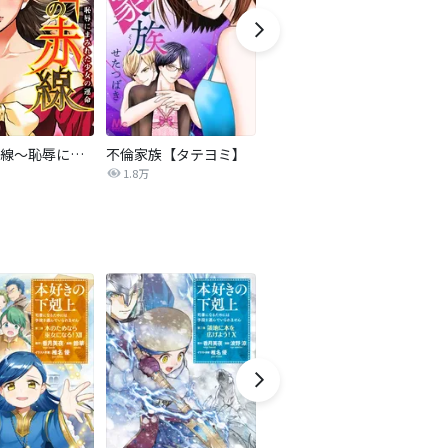
復讐の赤線～恥辱にまみれた少女の運命～【タテヨミ】
不倫家族【タテヨミ】
夫を社会的に抹殺する5つの方法
1.8万
629.6万