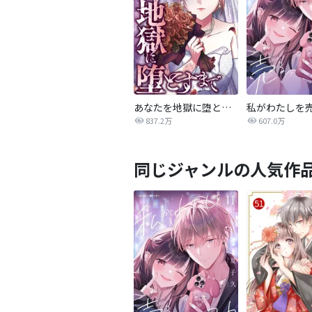
あなたを地獄に堕とすまで
私がわたしを
837.2万
607.0万
同じジャンルの人気作