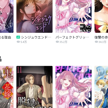
売る理由
シンジュウエンド【タテヨミ】
パーフェクトグリッター
5.4万
35.2万
34.3万
品