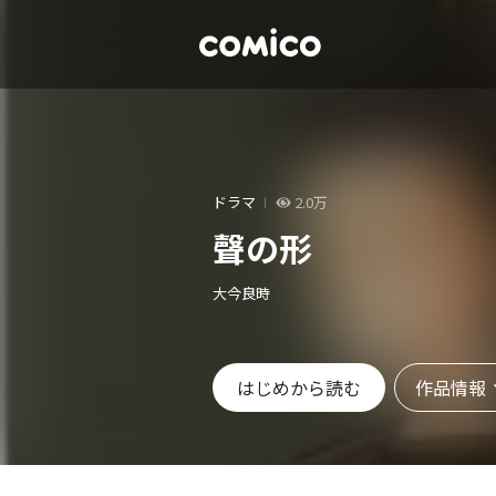
ドラマ
2.0万
聲の形
大今良時
作品情報
はじめから読む