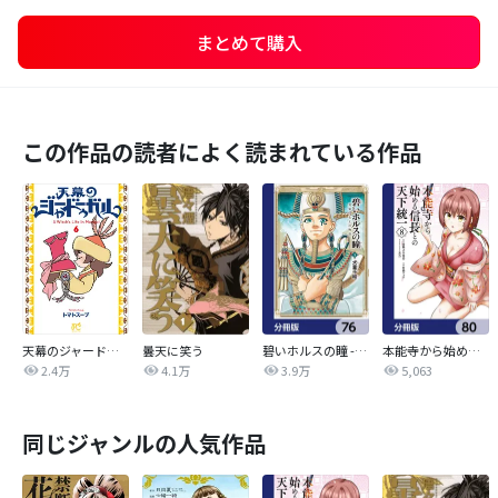
まとめて購入
この作品の読者によく読まれている作品
天幕のジャードゥーガル
曇天に笑う
碧いホルスの瞳 -男装の女王の物語-【分冊版】
本能寺から始める信長との天下統一【分冊版】
2.4万
4.1万
3.9万
5,063
同じジャンルの人気作品