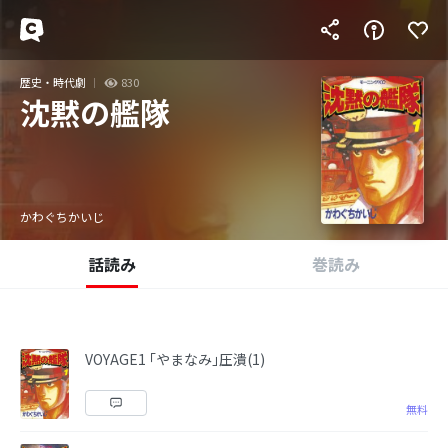
歴史・時代劇
830
沈黙の艦隊
かわぐちかいじ
話読み
巻読み
VOYAGE1 ｢やまなみ｣圧潰(1)
無料