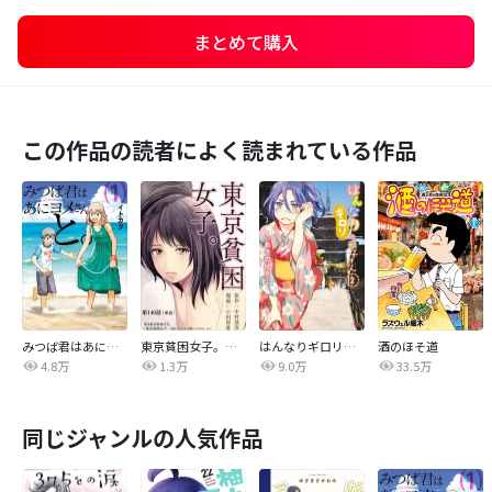
まとめて購入
この作品の読者によく読まれている作品
みつば君はあにヨメさんと。
東京貧困女子。【単話】
はんなりギロリの頼子さん
酒のほそ道
4.8万
1.3万
9.0万
33.5万
同じジャンルの人気作品