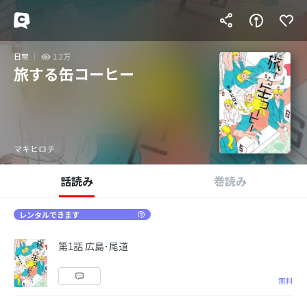
日常
1.2万
旅する缶コーヒー
マキヒロチ
話読み
巻読み
レンタルできます
第1話 広島･尾道
無料