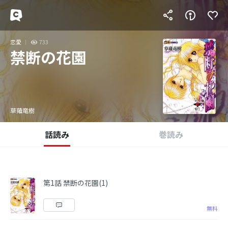
恋愛
733
禁断の花園
草薙竜樹
話読み
巻読み
第1話 禁断の花園(1)
無料