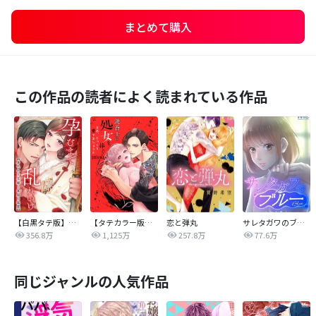
まとめて購入
この作品の読者によく読まれている作品
【白黒タテ版】孕むまで乱れいけ～身代わり花嫁と軍服の猛愛
【タテカラー版】漣蒼士に処女を捧ぐ～さあ、じっくり愛でましょうか
恋と弾丸
サレタガワのブルー【タテヨミ】
356.8万
1,125万
257.8万
77.6万
同じジャンルの人気作品