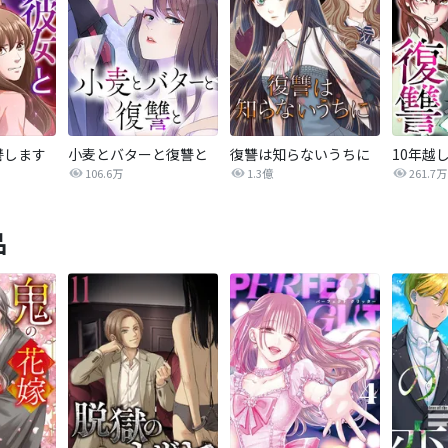
讐します
小麦とバターと復讐と
復讐は知らないうちに
10年越
106.6万
1.3億
261.7万
品