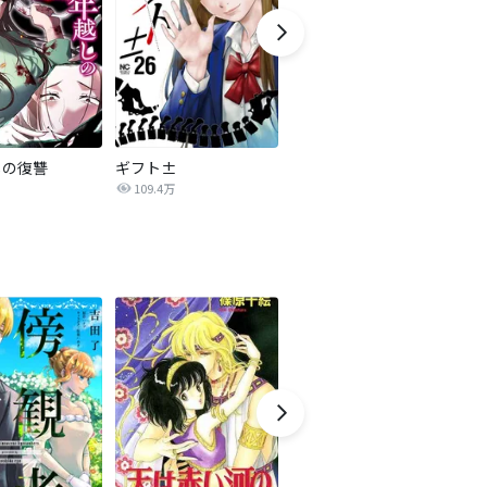
しの復讐
ギフト±
【タテカラー版】美醜の大地～復讐のために顔を捨てた女～
ミ
109.4万
2,480万