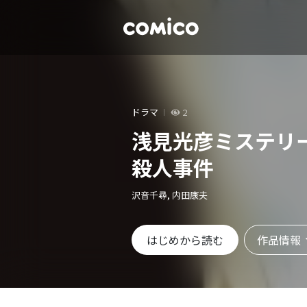
ドラマ
2
浅見光彦ミステリ
殺人事件
沢音千尋, 内田康夫
作品情報
はじめから読む