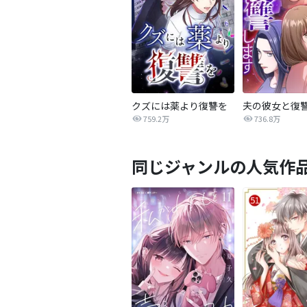
クズには薬より復讐を
夫の彼女と復
759.2万
736.8万
同じジャンルの人気作