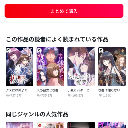
まとめて購入
この作品の読者によく読まれている作品
クズには薬より復讐を
夫の彼女と復讐します
小麦とバターと復讐と
復讐は知らないうちに
757.5万
735.9万
106.5万
1.3億
同じジャンルの人気作品