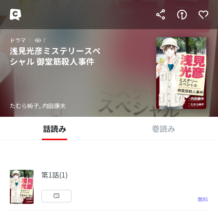
ドラマ
7
浅見光彦ミステリースペ
シャル 御堂筋殺人事件
たむら純子, 内田康夫
話読み
巻読み
第1話(1)
無料