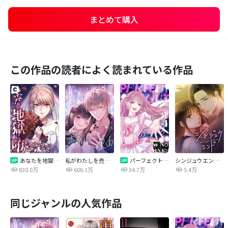
まとめて購入
この作品の読者によく読まれている作品
あなたを地獄に堕とすまで
私がわたしを売る理由
パーフェクトグリッター
シンジュウエンド【タテヨミ】
830.0万
606.1万
34.7万
5.4万
同じジャンルの人気作品