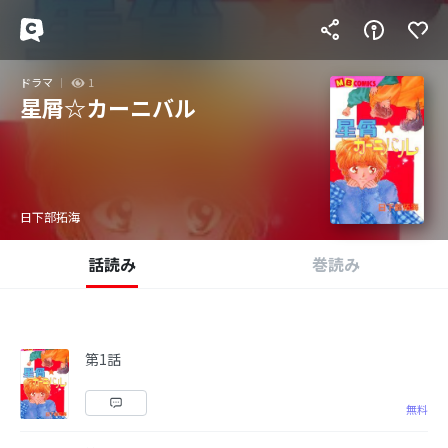
ドラマ
1
星屑☆カーニバル
日下部拓海
話読み
巻読み
第1話
無料