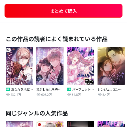
まとめて購入
この作品の読者によく読まれている作品
あなたを地獄に堕とすまで
私がわたしを売る理由
パーフェクトグリッター
シンジュウエンド【タテヨミ】
832.4万
606.2万
34.8万
5.4万
同じジャンルの人気作品