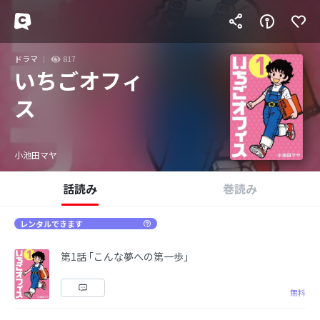
ドラマ
817
いちごオフィ
ス
小池田マヤ
話読み
巻読み
レンタルできます
第1話 ｢こんな夢への第一歩｣
無料