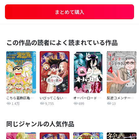
まとめて購入
この作品の読者によく読まれている作品
こちら葛飾区亀有公園前派出所
いびってこない義母と義姉
オーバーロード 不死者のOh!
反逆コメンテーターエンドウさん
1.4万
9,755
699
13
同じジャンルの人気作品