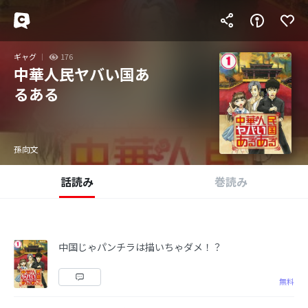
ギャグ
176
中華人民ヤバい国あ
るある
孫向文
話読み
巻読み
中国じゃパンチラは描いちゃダメ！？
無料