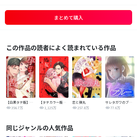
まとめて購入
この作品の読者によく読まれている作品
【白黒タテ版】孕むまで乱れいけ～身代わり花嫁と軍服の猛愛
【タテカラー版】漣蒼士に処女を捧ぐ～さあ、じっくり愛でましょうか
恋と弾丸
サレタガワのブルー【タテヨミ】
356.7万
1,125万
257.8万
77.6万
同じジャンルの人気作品