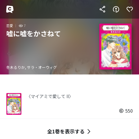
恋愛
7
嘘に嘘をかさねて
冬木るりか, サラ・オーウィグ
〈マイアミで愛して II〉
550
全1巻を表示する