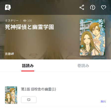
ミステリー
100
死神探偵と幽霊学園
斎藤岬
話読み
巻読み
第1話 旧校舎の幽霊(1)
無料