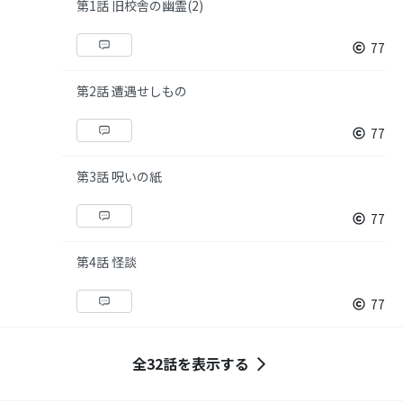
第1話 旧校舎の幽霊(2)
77
第2話 遭遇せしもの
77
第3話 呪いの紙
77
第4話 怪談
77
全32話を表示する