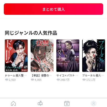
まとめて購入
同じジャンルの人気作品
ドゥーム 殺人警察官の断罪録 分冊版
【単話】復讐の同窓会
サイコ×パスト 猟奇殺人潜入捜査
ブルータル 殺人警察官の告白
2,910
4,065
248.7万
172.1万
はじめから読む