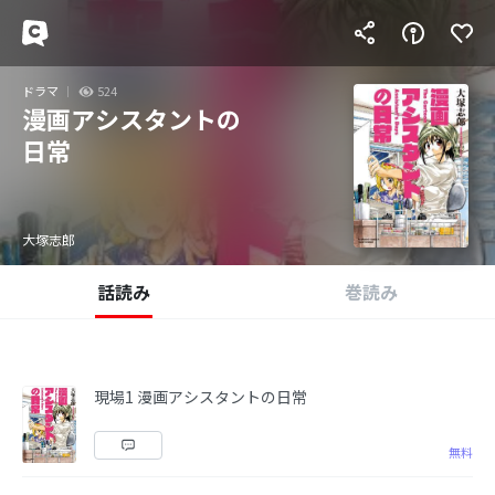
ドラマ
524
漫画アシスタントの
日常
大塚志郎
話読み
巻読み
現場1 漫画アシスタントの日常
無料