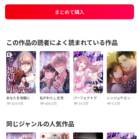
まとめて購入
この作品の読者によく読まれている作品
あなたを地獄に堕とすまで
私がわたしを売る理由
パーフェクトグリッター
シンジュウエンド【タテヨミ】
829.9万
606.0万
34.6万
5.4万
同じジャンルの人気作品