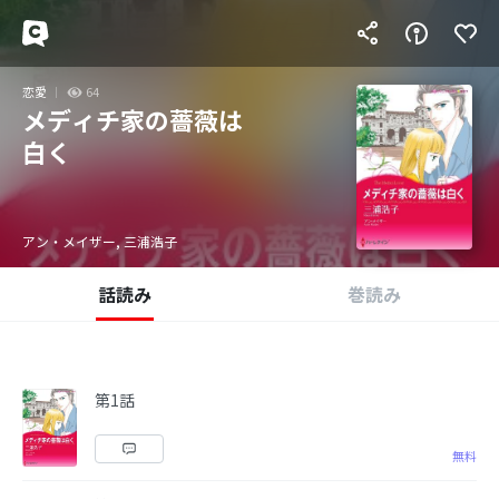
恋愛
64
メディチ家の薔薇は
白く
アン・メイザー, 三浦浩子
話読み
巻読み
第1話
無料