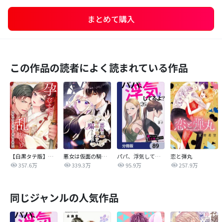
まとめて購入
この作品の読者によく読まれている作品
【白黒タテ版】孕むまで乱れいけ～身代わり花嫁と軍服の猛愛
悪女は仮面の騎士に騙されない
パパ、浮気してるよ？娘と二人でクズ夫を捨てます【分冊版】
恋と弾丸
357.6万
339.3万
95.9万
257.9万
同じジャンルの人気作品