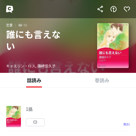
恋愛
55
誰にも言えな
い
キャスリン・ロス, 篠崎佳久子
話読み
巻読み
1話
無料