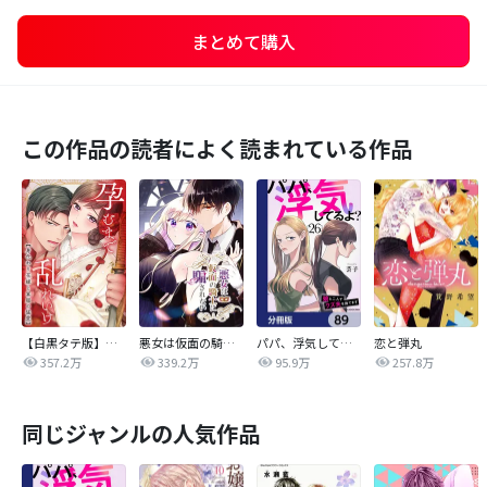
まとめて購入
この作品の読者によく読まれている作品
【白黒タテ版】孕むまで乱れいけ～身代わり花嫁と軍服の猛愛
悪女は仮面の騎士に騙されない
パパ、浮気してるよ？娘と二人でクズ夫を捨てます【分冊版】
恋と弾丸
357.2万
339.2万
95.9万
257.8万
同じジャンルの人気作品