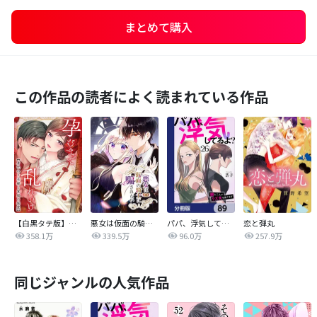
まとめて購入
この作品の読者によく読まれている作品
【白黒タテ版】孕むまで乱れいけ～身代わり花嫁と軍服の猛愛
悪女は仮面の騎士に騙されない
パパ、浮気してるよ？娘と二人でクズ夫を捨てます【分冊版】
恋と弾丸
358.1万
339.5万
96.0万
257.9万
同じジャンルの人気作品