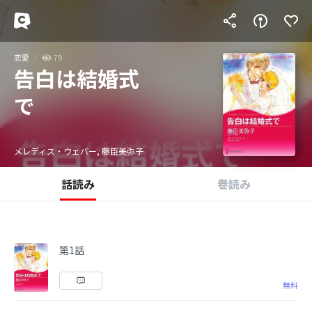
恋愛
79
告白は結婚式
で
メレディス・ウェバー, 藤臣美弥子
話読み
巻読み
第1話
無料