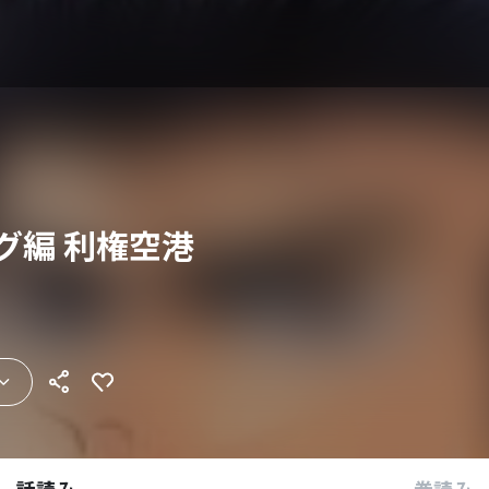
グ編 利権空港