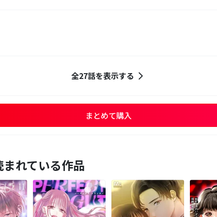
全27話を表示する
まとめて購入
読まれている作品