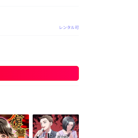
レンタル可