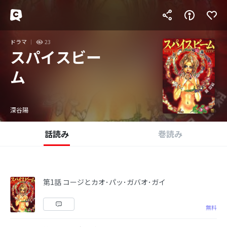
ドラマ
23
スパイスビー
ム
深谷陽
話読み
巻読み
第1話 コージとカオ･パッ･ガバオ･ガイ
無料