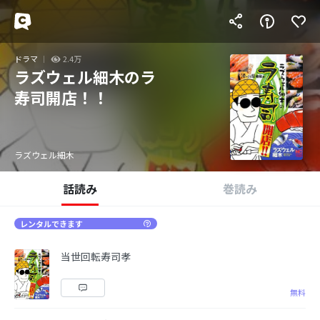
ドラマ
2.4万
ラズウェル細木のラ
寿司開店！！
ラズウェル細木
話読み
巻読み
レンタルできます
当世回転寿司孝
無料