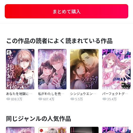
まとめて購入
この作品の読者によく読まれている作品
あなたを地獄に堕とすまで
私がわたしを売る理由
シンジュウエンド【タテヨミ】
パーフェクトグリッター
838.3万
607.4万
5.5万
35.4万
同じジャンルの人気作品