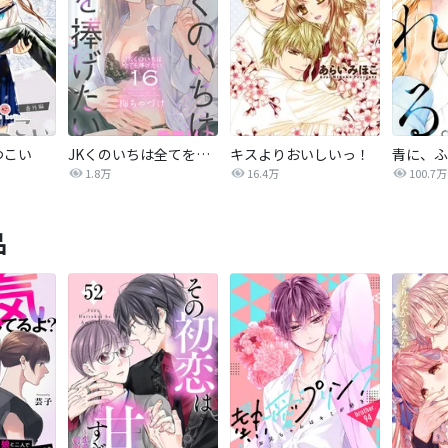
つこい
JKくのいちは全てを捧げたい
キスよりおいしいっ！
青に、ふ
1.8万
16.4万
100.7万
品