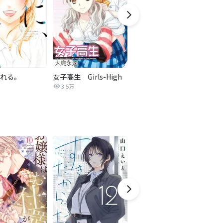
れる。
女子高生 Girls-High
子供ができました【タテヨミ】
3.5万
11.9万