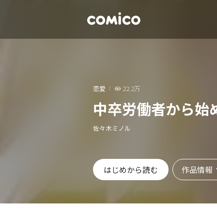
恋愛
22.2万
中卒労働者から始
佐々木ミノル
作品情報
はじめから読む