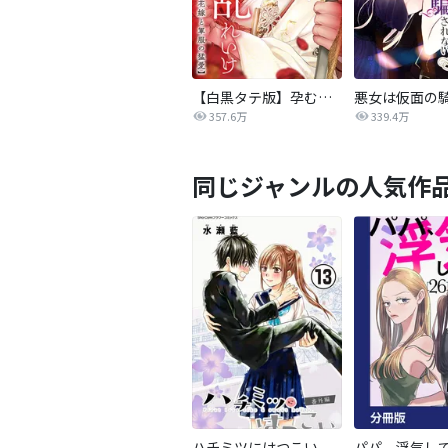
【白黒タテ版】孕むまで乱れいけ～身代わり花嫁と軍服の猛愛
357.6万
339.4万
同じジャンルの人気作
ハチミツにはつこい