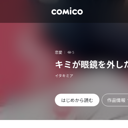
恋愛
5
キミが眼鏡を外し
イタキミア
作品情報
はじめから読む