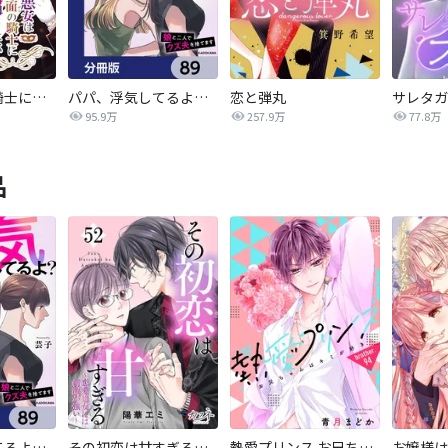
悪女は仮面の騎士に騙されない
パパ、浮気してるよ？娘と二人でクズ夫を捨てます【分冊版】
恋と弾丸
95.9万
257.9万
77.8万
品
パパ、浮気してるよ？娘と二人でクズ夫を捨てます【分冊版】
その初恋は甘すぎる～恋愛処女には刺激が強い～
熱愛プリンス お兄ちゃんはキミが好き