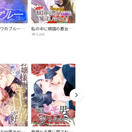
サレタガワのブルー【タテヨミ】
私の中に傾国の悪女がいますが、絶対に国は滅ぼしません！【タテヨミ】
最強ヒモ男に愛されまして
9,699
1.6万
お嬢様はお仕置きが好き
最強ヒモ男に愛されまして
すきだから、だよ