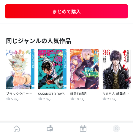
まとめて購入
同じジャンルの人気作品
ブラッククローバー
SAKAMOTO DAYS
精霊幻想記
ちるらん 新撰組鎮魂歌
5.9万
2.0万
19.6万
23.6万
はじめから読む