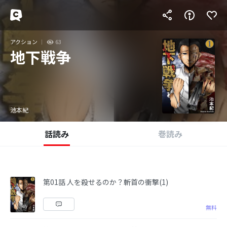
アクション
63
地下戦争
池本紀
話読み
巻読み
第01話 人を殺せるのか？斬首の衝撃(1)
無料