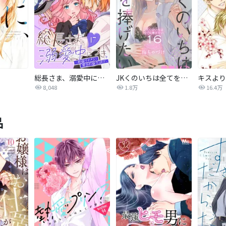
。
総長さま、溺愛中につき。～最強イケメンと愛され寮生活！？～ 分冊版
JKくのいちは全てを捧げたい
キスより
8,048
1.8万
16.4万
品