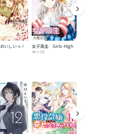
おいしいっ！
女子高生 Girls-High
サボテンの花
3.5万
285.0万