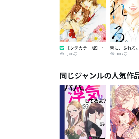
【タテカラー版】なまいきざかり。
青に、ふれる
1,306万
100.7万
同じジャンルの人気作