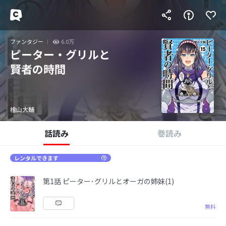
ファンタジー
6.0万
ピーター・グリルと
賢者の時間
檜山大輔
話読み
巻読み
レンタルできます
第1話 ピーター･グリルとオーガの姉妹(1)
無料