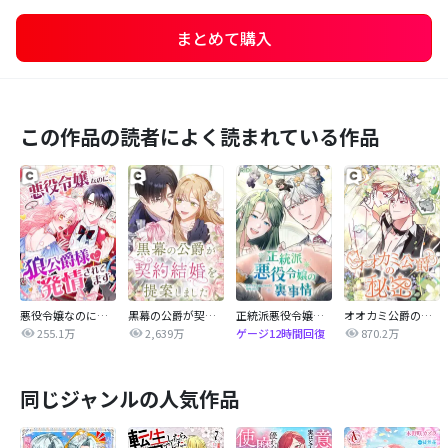
まとめて購入
この作品の読者によく読まれている作品
悪役令嬢なのに、狼公爵様に発情されてます
黒幕の公爵が契約結婚を提案しました
正統派悪役令嬢の裏事情
オオカミ公爵の秘密
255.1万
2,639万
870.2万
ゲージ12時間回復
同じジャンルの人気作品