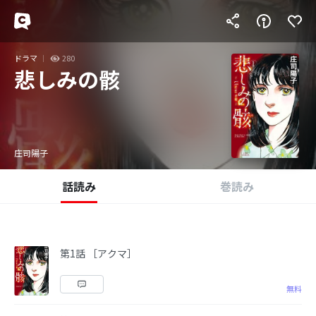
ドラマ
280
悲しみの骸
庄司陽子
話読み
巻読み
第1話 ［アクマ］
無料