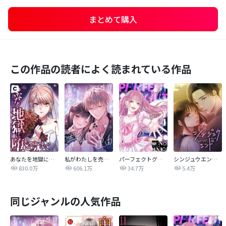
まとめて購入
この作品の読者によく読まれている作品
あなたを地獄に堕とすまで
私がわたしを売る理由
パーフェクトグリッター
シンジュウエンド【タテヨミ】
830.0万
606.1万
34.7万
5.4万
同じジャンルの人気作品