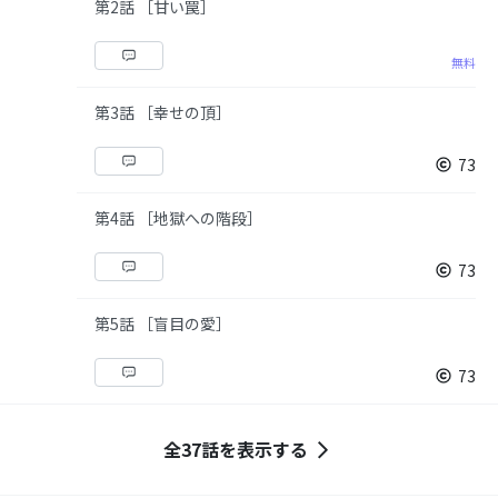
第2話 ［甘い罠］
無料
第3話 ［幸せの頂］
73
第4話 ［地獄への階段］
73
第5話 ［盲目の愛］
73
全37話を表示する