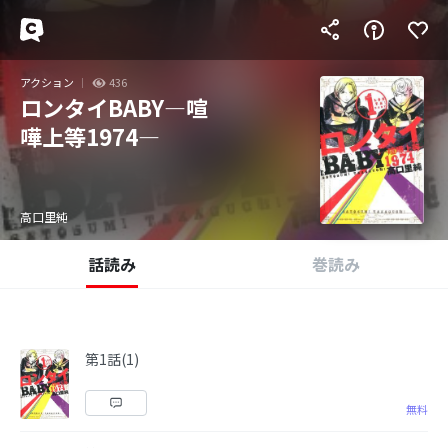
アクション
436
ロンタイBABY―喧
嘩上等1974―
高口里純
話読み
巻読み
第1話(1)
無料