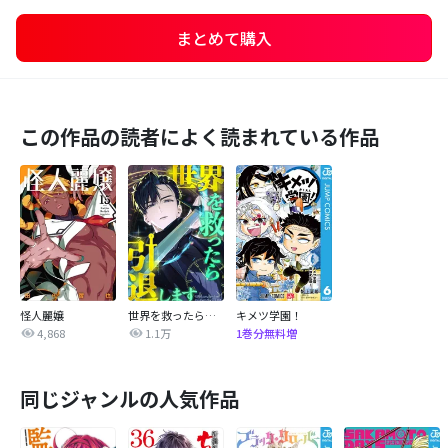
まとめて購入
この作品の読者によく読まれている作品
怪人麗嬢
世界を救ったら引退します 【タテヨミ】
キメツ学園！
4,868
1.1万
1巻分無料増
同じジャンルの人気作品