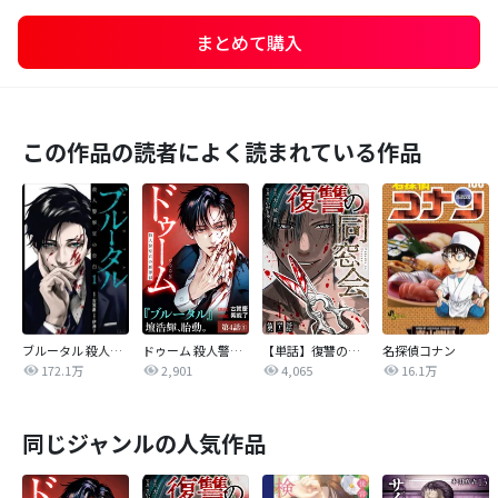
まとめて購入
この作品の読者によく読まれている作品
ブルータル 殺人警察官の告白
ドゥーム 殺人警察官の断罪録 分冊版
【単話】復讐の同窓会
名探偵コナン
172.1万
2,901
4,065
16.1万
同じジャンルの人気作品