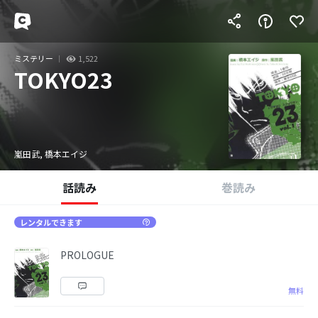
ミステリー
1,522
TOKYO23
嵐田武, 橋本エイジ
話読み
巻読み
レンタルできます
PROLOGUE
無料