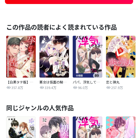
この作品の読者によく読まれている作品
【白黒タテ版】孕むまで乱れいけ～身代わり花嫁と軍服の猛愛
悪女は仮面の騎士に騙されない
パパ、浮気してるよ？娘と二人でクズ夫を捨てます【分冊版】
恋と弾丸
357.8万
339.4万
96.0万
257.9万
同じジャンルの人気作品