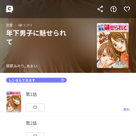
恋愛
8,974
年下男子に魅せられ
て
笹原みのり, あおい
レンタルできます
第1話
無料
第2話