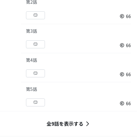
第2話
66
第3話
66
第4話
66
第5話
66
全9話を表示する