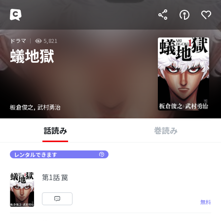
ドラマ
5,821
蟻地獄
板倉俊之, 武村勇治
話読み
巻読み
レンタルできます
第1話 罠
無料