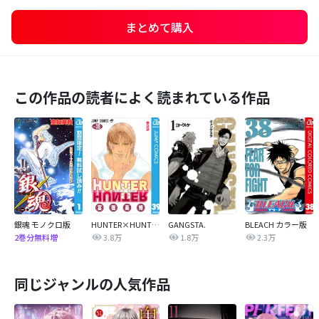
まとめて購入
この作品の読者によく読まれている作品
銀魂 モノクロ版
HUNTER×HUNTER モノクロ版
GANGSTA.
BLEACH カラー版
3.8万
1.8万
2.3万
2巻分無料増
同じジャンルの人気作品