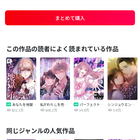
まとめて購入
この作品の読者によく読まれている作品
あなたを地獄に堕とすまで
私がわたしを売る理由
パーフェクトグリッター
シンジュウエンド【タテヨミ】
831.1万
606.2万
34.8万
5.4万
同じジャンルの人気作品