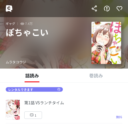
ギャグ
7.4万
ぽちゃこい
ムラタコウジ
話読み
巻読み
レンタルできます
第1話 VSランチタイム
1
無料