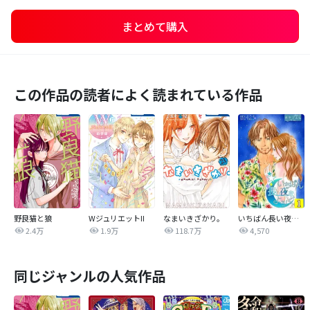
まとめて購入
この作品の読者によく読まれている作品
野良猫と狼
WジュリエットII
なまいきざかり。
いちばん長い夜をよろしく
2.4万
1.9万
118.7万
4,570
同じジャンルの人気作品