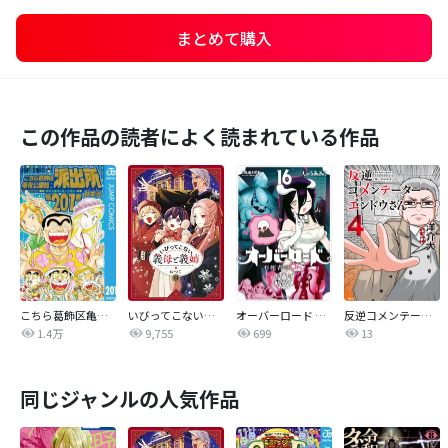
まとめて購入
この作品の読者によく読まれている作品
こちら葛飾区亀有公園前派出所
いびってこない義母と義姉
オーバーロード 不死者のOh!
反逆コメンテーターエンドウさん
1.4万
9,755
699
13
同じジャンルの人気作品