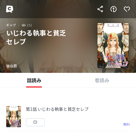
ギャグ
251
いじわる執事と貧乏
セレブ
猫伯爵
話読み
巻読み
第1話 いじわる執事と貧乏セレブ
無料