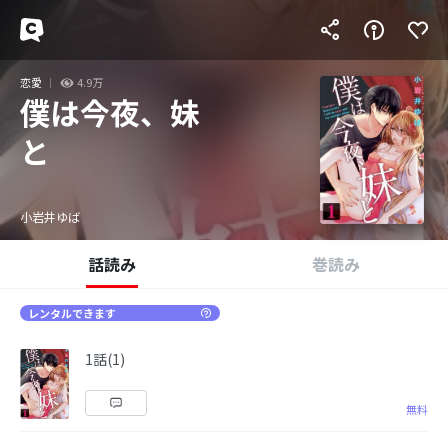
恋愛
4.9万
僕は今夜、妹
と
小岩井ゆば
話読み
巻読み
レンタルできます
1話(1)
無料