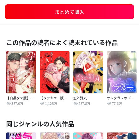
まとめて購入
この作品の読者によく読まれている作品
【白黒タテ版】孕むまで乱れいけ～身代わり花嫁と軍服の猛愛
【タテカラー版】漣蒼士に処女を捧ぐ～さあ、じっくり愛でましょうか
恋と弾丸
サレタガワのブルー【タテヨミ】
357.0万
1,125万
257.8万
77.6万
同じジャンルの人気作品