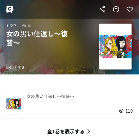
ドラマ
10
女の黒い仕返し～復
讐～
阪口ナオミ
女の黒い仕返し～復讐～
110
全1巻を表示する