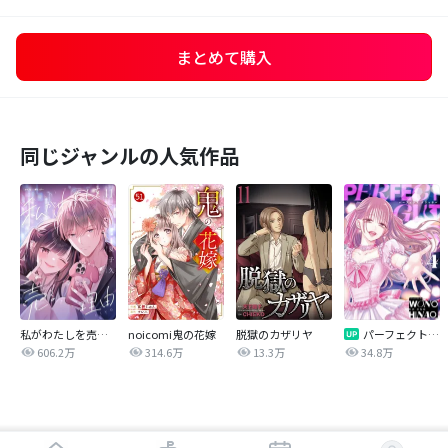
まとめて購入
同じジャンルの人気作品
私がわたしを売る理由
noicomi鬼の花嫁
脱獄のカザリヤ
パーフェクトグリッター
606.2万
314.6万
13.3万
34.8万