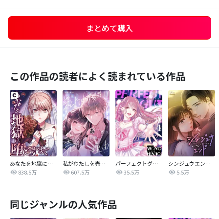
まとめて購入
この作品の読者によく読まれている作品
あなたを地獄に堕とすまで
私がわたしを売る理由
パーフェクトグリッター
シンジュウエンド【タテヨミ】
838.5万
607.5万
35.5万
5.5万
同じジャンルの人気作品