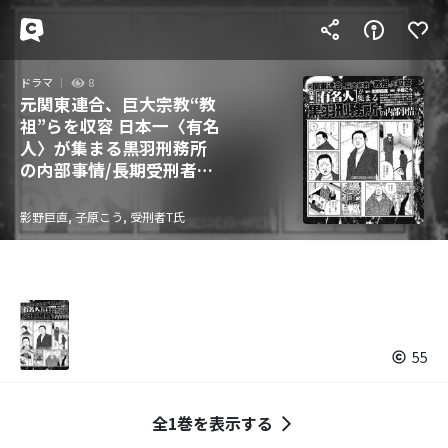
ドラマ
8
元関東連合、巨大宗教“教
祖”らを収容 日本一〈有名
人〉が集まる黒羽刑務所
の内部事情/長期受刑者の
手紙公開 獄中からの叫
び「ムショはバカばっ
影野巨直, 子原こう, 受刑者T氏
か！」
55
全1巻を表示する