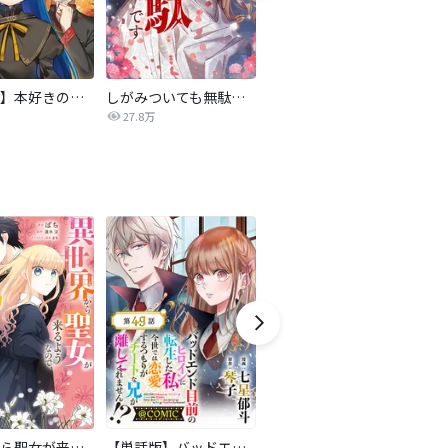
【マンガ】本好きの下剋上 第四部
しがみついても無駄です【タテヨミ】
転生したら平民でした。～生活水準に耐えられないので貴族を目指します～（コミック）
27.8万
9.2万
異世界から聖女が来るようなので、邪魔者は消えようと思います【分冊版】
【単話版】バッドエンド目前のヒロインに転生した私、今世では恋愛するつもりがチートな兄が離してくれません！？@COMIC
悪役令嬢の怠惰な溜め息【分冊版】