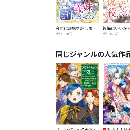
今世は義妹を許しません
1,000万
815.5万
同じジャンルの人気作
【マンガ】本好きの下剋上 第四部