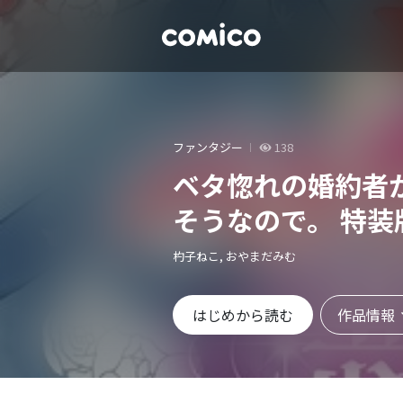
ファンタジー
138
ベタ惚れの婚約者
そうなので。 特装
杓子ねこ, おやまだみむ
作品情報
はじめから読む