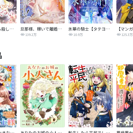
後悔はいいから殺してください
旦那様、稼いで離婚させていただきます！
氷華の騎士【タテヨミ】
139.2万
10.9万
125.3万
品
私の主人は大きな犬系騎士様
あなたのお城の小人さん ～御飯下さい、働きますっ～（コミック）【分冊版】
転生したら平民でした。～生活水準に耐えられないので貴族を目指します～（コミック）