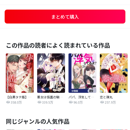
まとめて購入
この作品の読者によく読まれている作品
【白黒タテ版】孕むまで乱れいけ～身代わり花嫁と軍服の猛愛
悪女は仮面の騎士に騙されない
パパ、浮気してるよ？娘と二人でクズ夫を捨てます【分冊版】
恋と弾丸
358.0万
339.5万
96.0万
257.9万
同じジャンルの人気作品