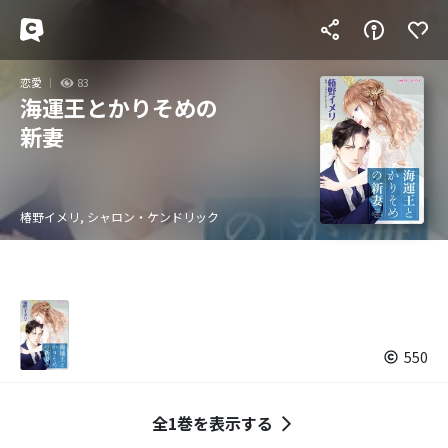
恋愛
83
海運王とかりそめの
新妻
椿野イメリ, シャロン・ケンドリック
550
全1巻を表示する