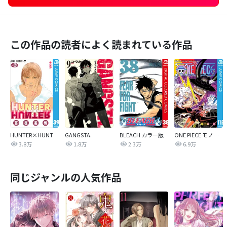
この作品の読者によく読まれている作品
HUNTER×HUNTER モノクロ版
GANGSTA.
BLEACH カラー版
ONE PIECE モノクロ版
3.8万
1.8万
2.3万
6.9万
同じジャンルの人気作品