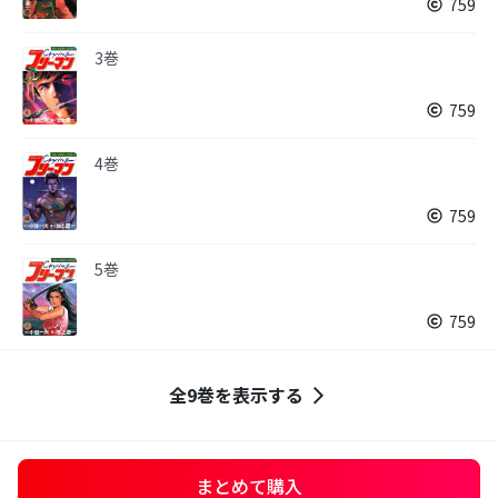
759
3巻
759
4巻
759
5巻
759
全9巻を表示する
まとめて購入