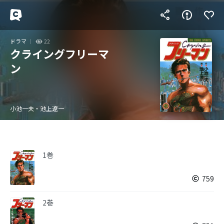
ドラマ
22
クライングフリーマ
ン
小池一夫・池上遼一
1巻
759
2巻