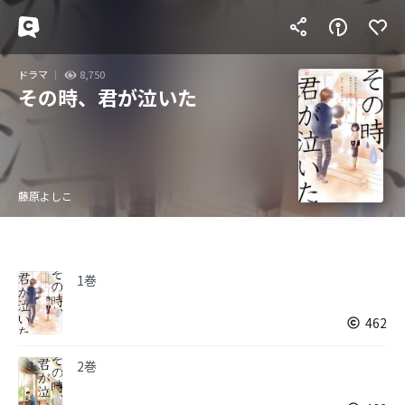
ドラマ
8,750
その時、君が泣いた
藤原よしこ
1巻
462
2巻