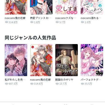
noicomi鬼の花嫁
熱愛プリンス お兄ちゃんはキミが好き
noicomiクズなケモノは愛しすぎ
noicomi溺れるくらいに、愛してあげる～イジワルな未紘先輩は今日も番を甘やかす～
314.8万
1.8万
5.7万
1.0万
同じジャンルの人気作品
私がわたしを売る理由
noicomi鬼の花嫁
脱獄のカザリヤ
パーフェクトグリッター
607.5万
314.8万
13.7万
35.5万