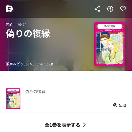
恋愛
14
偽りの復縁
瀬戸みどり, シャンテル・ショー
偽りの復縁
550
全1巻を表示する