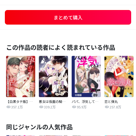
まとめて購入
この作品の読者によく読まれている作品
【白黒タテ版】孕むまで乱れいけ～身代わり花嫁と軍服の猛愛
悪女は仮面の騎士に騙されない
パパ、浮気してるよ？娘と二人でクズ夫を捨てます【分冊版】
恋と弾丸
357.1万
339.2万
95.9万
257.8万
同じジャンルの人気作品