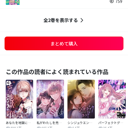
759
全2巻を表示する
まとめて購入
この作品の読者によく読まれている作品
あなたを地獄に堕とすまで
私がわたしを売る理由
シンジュウエンド【タテヨミ】
パーフェクトグリッター
838.2万
607.3万
5.5万
35.4万