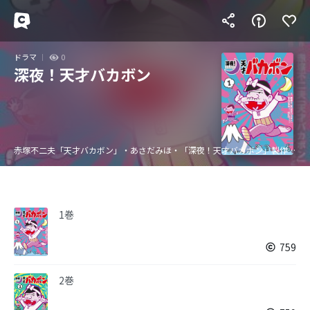
ドラマ
0
深夜！天才バカボン
赤塚不二夫「天才バカボン」・あさだみほ・「深夜！天才バカボン」製作委員会
1巻
759
2巻