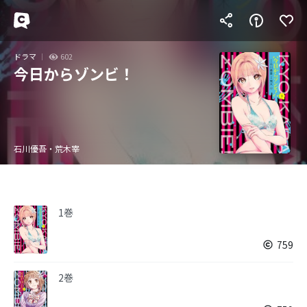
ドラマ
602
今日からゾンビ！
石川優吾・荒木宰
1巻
759
2巻