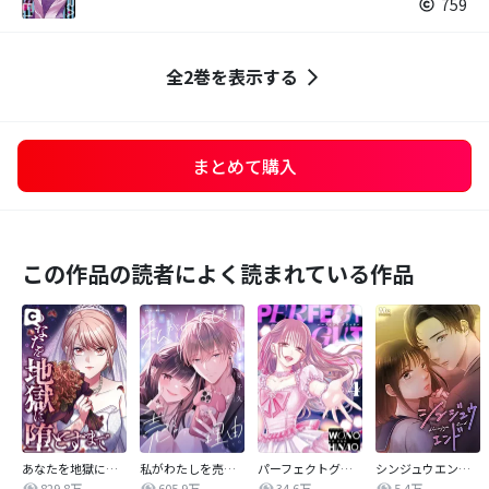
759
全2巻を表示する
まとめて購入
この作品の読者によく読まれている作品
あなたを地獄に堕とすまで
私がわたしを売る理由
パーフェクトグリッター
シンジュウエンド【タテヨミ】
829.8万
605.9万
34.6万
5.4万