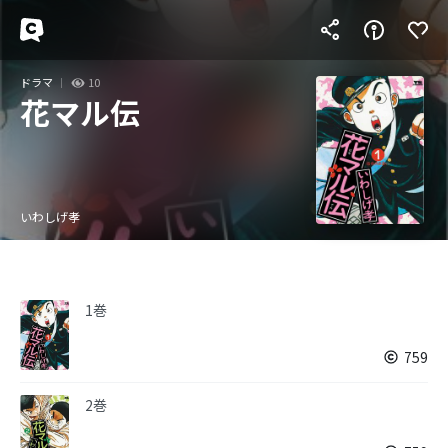
ドラマ
10
花マル伝
いわしげ孝
1巻
759
2巻