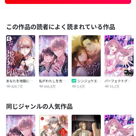
この作品の読者によく読まれている作品
あなたを地獄に堕とすまで
私がわたしを売る理由
シンジュウエンド【タテヨミ】
パーフェクトグリッター
836.7万
606.8万
5.4万
35.1万
同じジャンルの人気作品