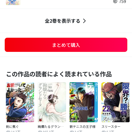
759
全2巻を表示する
まとめて購入
この作品の読者によく読まれている作品
剣に焦ぐ
絢爛たるグランドセーヌ
新テニスの王子様
スリースター
14.7万
307.3万
3.6万
5.7万