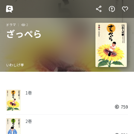
ドラマ
2
ざっぺら
いわしげ孝
1巻
759
2巻