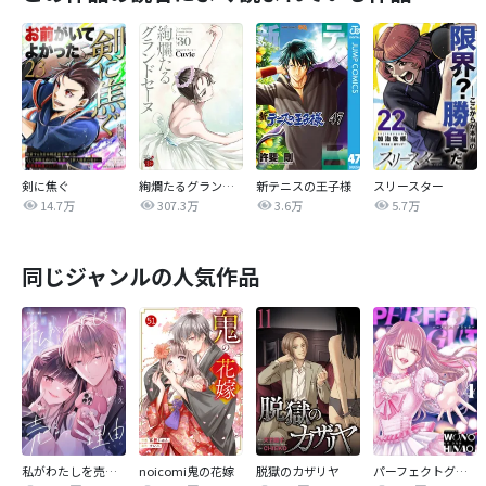
剣に焦ぐ
絢爛たるグランドセーヌ
新テニスの王子様
スリースター
14.7万
307.3万
3.6万
5.7万
同じジャンルの人気作品
私がわたしを売る理由
noicomi鬼の花嫁
脱獄のカザリヤ
パーフェクトグリッター