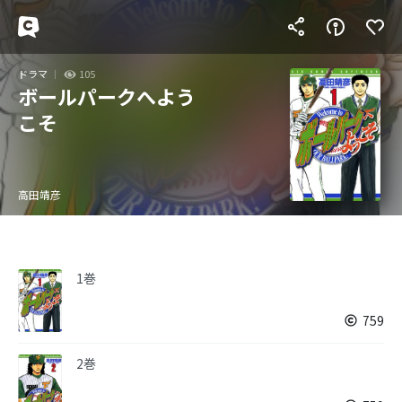
ドラマ
105
ボールパークへよう
こそ
高田靖彦
1巻
759
2巻