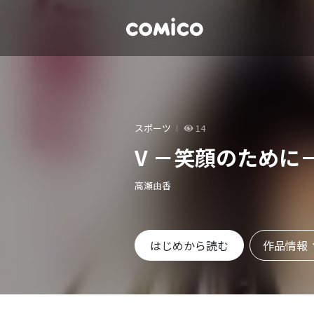
スポーツ
14
V －笑顔のために
高瀬由香
作品情報
はじめから読む