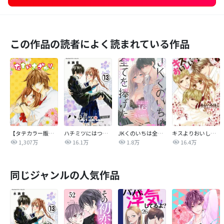
この作品の読者によく読まれている作品
【タテカラー版】なまいきざかり。
ハチミツにはつこい
JKくのいちは全てを捧げたい
キスよりおいしいっ！
1,307万
16.1万
1.8万
16.4万
同じジャンルの人気作品