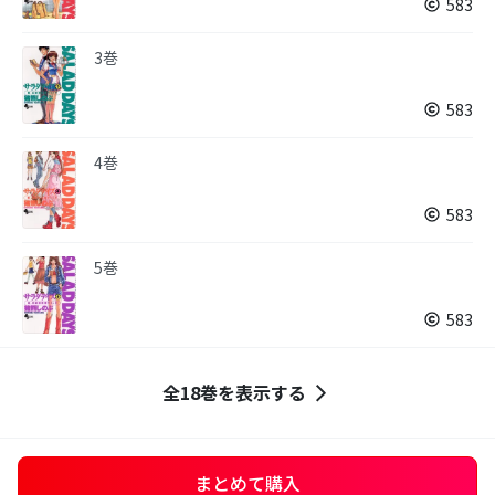
583
3巻
583
4巻
583
5巻
583
全18巻を表示する
まとめて購入