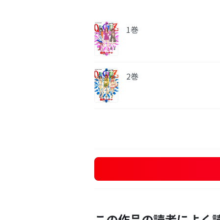
1巻
2巻
この作品の読者によく