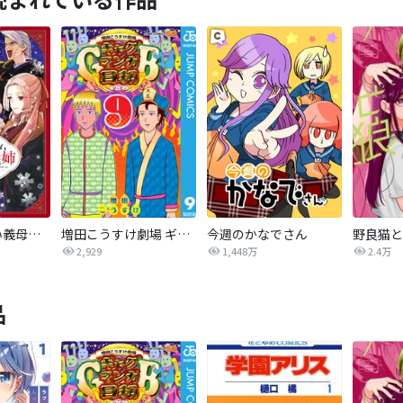
いびってこない義母と義姉
増田こうすけ劇場 ギャグマンガ日和GB
今週のかなでさん
野良猫と
2,929
1,448万
2.4万
品